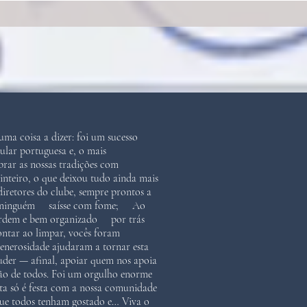
uma coisa a dizer: foi um sucesso
lar portuguesa e, o mais
ebrar as nossas tradições com
teiro, o que deixou tudo ainda mais
retores do clube, sempre prontos a
 que ninguém saísse com fome; Ao
 ordem e bem organizado por trás
ontar ao limpar, vocês foram
nerosidade ajudaram a tornar esta
puder — afinal, apoiar quem nos apoia
ação de todos. Foi um orgulho enorme
ta só é festa com a nossa comunidade
s que todos tenham gostado e… Viva o