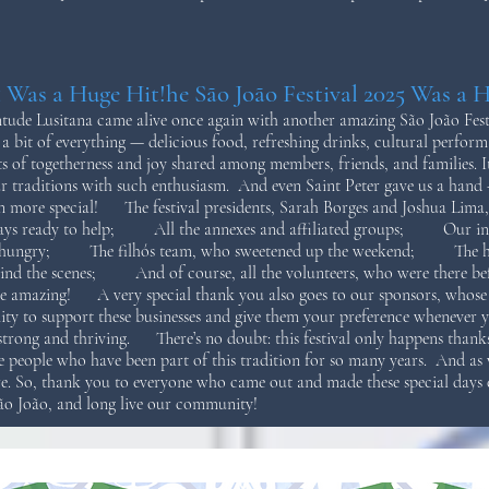
5 Was a Huge Hit!he São João Festival 2025 Was a 
ude Lusitana came alive once again with another amazing São João Festi
 bit of everything — delicious food, refreshing drinks, cultural perform
of togetherness and joy shared among members, friends, and families. I
r traditions with such enthusiasm. And even Saint Peter gave us a hand 
 more special! The festival presidents, Sarah Borges and Joshua Lima
ays ready to help; All the annexes and affiliated groups; Our incre
nt hungry; The filhós team, who sweetened up the weekend; The h
ind the scenes; And of course, all the volunteers, who were there befo
azing! A very special thank you also goes to our sponsors, whose gen
y to support these businesses and give them your preference whenever y
trong and thriving. There’s no doubt: this festival only happens thanks 
 people who have been part of this tradition for so many years. And as we 
e. So, thank you to everyone who came out and made these special day
São João, and long live our community!