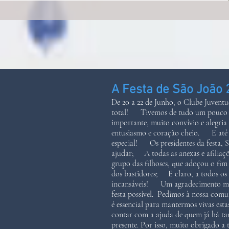
A Festa de São João 
De 20 a 22 de Junho, o Clube Juventud
total! Tivemos de tudo um pouco — c
importante, muito convívio e alegria 
entusiasmo e coração cheio. E até 
especial! Os presidentes da festa, 
ajudar; A todas as anexas e afilia
grupo das filhoses, que adoçou o f
dos bastidores; E claro, a todos os
incansáveis! Um agradecimento muit
festa possível. Pedimos à nossa comu
é essencial para mantermos vivas est
contar com a ajuda de quem já há ta
presente. Por isso, muito obrigado a