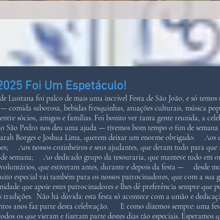
2025 Foi Um Espetáculo!
e Lusitana foi palco de mais uma incrível Festa de São João, e só temos 
omida saborosa, bebidas fresquinhas, atuações culturais, música popu
entre sócios, amigos e famílias. Foi bonito ver tanta gente reunida, a cel
o São Pedro nos deu uma ajuda — tivemos bom tempo o fim de semana in
Sarah Borges e Joshua Lima, querem deixar um enorme obrigado: Aos di
ções; Aos nossos cozinheiros e seus ajudantes, que deram tudo para
im de semana; Ao dedicado grupo da tesouraria, que manteve tudo em
 voluntários, que estiveram antes, durante e depois da festa — desde m
o especial vai também para os nossos patrocinadores, que com a sua ge
nidade que apoie estes patrocinadores e lhes dê preferência sempre que 
as tradições. Não há dúvida: esta festa só acontece com a união e dedic
ntos anos faz parte desta celebração. E como dizemos sempre: uma fes
 todos os que vieram e fizeram parte destes dias tão especiais. Esperamo