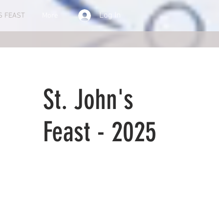
Log In
S FEAST
More
St. John's
Feast - 2025